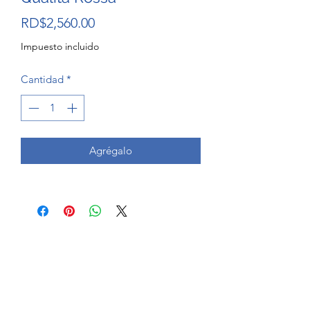
Precio
RD$2,560.00
Impuesto incluido
Cantidad
*
Agrégalo
Azzaval Dominicana SRL
info@azzaval.com