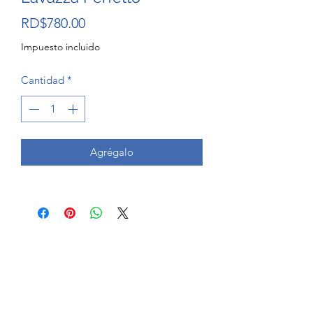
Precio
RD$780.00
Impuesto incluido
Cantidad
*
Agrégalo
Azzaval Dominicana SRL
info@azzaval.com